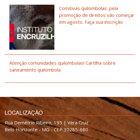
Comitivas quilombolas: pela
promoção de direitos vão começar
em agosto. Faça sua inscrição
Atenção comunidades quilombolas! Cartilha sobre
saneamento quilombola
LOCALIZAÇÃO
Rua Demétrio Ribeiro, 195 | Vera Cruz
Belo Horizonte - MG - CEP 30285-680