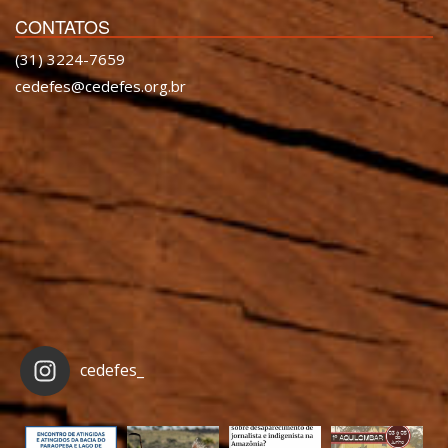
CONTATOS
(31) 3224-7659
cedefes@cedefes.org.br
cedefes_