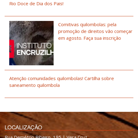
Rio Doce de Dia dos Pais!
Comitivas quilombolas: pela
promoção de direitos vão começar
em agosto. Faça sua inscrição
Atenção comunidades quilombolas! Cartilha sobre
saneamento quilombola
LOCALIZAÇÃO
Rua Demétrio Ribeiro, 195 | Vera Cruz