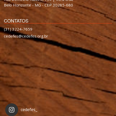
Belo Horizonte - MG - CEP 30285-680
CONTATOS
(31) 3224-7659
cedefes@cedefes.org.br
cedefes_