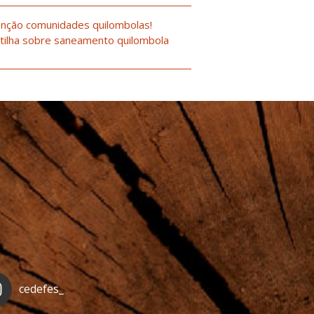
nção comunidades quilombolas!
tilha sobre saneamento quilombola
cedefes_