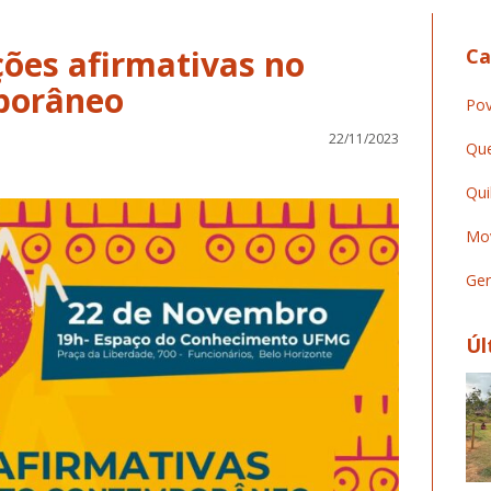
ões afirmativas no
Ca
porâneo
Pov
22/11/2023
Que
Qui
Mov
Ger
Úl