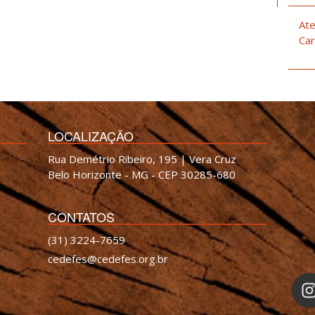
Ate
Car
LOCALIZAÇÃO
Rua Demétrio Ribeiro, 195 | Vera Cruz
Belo Horizonte - MG - CEP 30285-680
CONTATOS
(31) 3224-7659
cedefes@cedefes.org.br