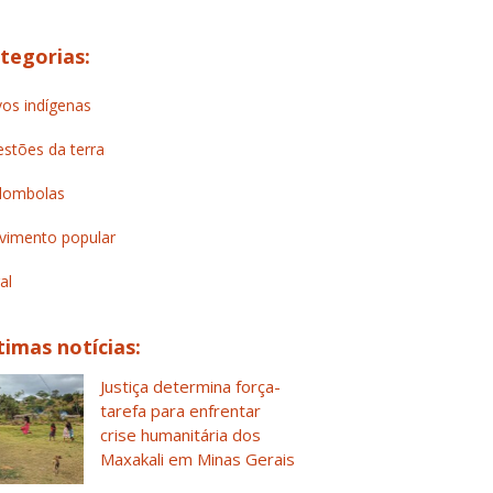
tegorias:
os indígenas
stões da terra
lombolas
imento popular
al
timas notícias:
Justiça determina força-
tarefa para enfrentar
crise humanitária dos
Maxakali em Minas Gerais