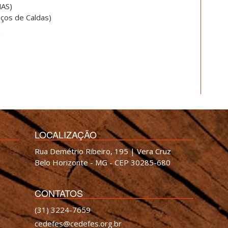
NAS)
ços de Caldas)
!
LOCALIZAÇÃO
Rua Demétrio Ribeiro, 195 | Vera Cruz
Belo Horizonte - MG - CEP 30285-680
CONTATOS
(31) 3224-7659
cedefes@cedefes.org.br