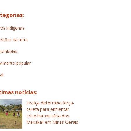
tegorias:
os indígenas
stões da terra
lombolas
imento popular
al
timas notícias:
Justiça determina força-
tarefa para enfrentar
crise humanitária dos
Maxakali em Minas Gerais