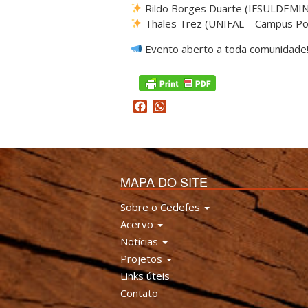
Rildo Borges Duarte (IFSULDEMI
Thales Trez (UNIFAL – Campus Po
Evento aberto a toda comunidade
Facebook
WhatsApp
MAPA DO SITE
Sobre o Cedefes
Acervo
Notícias
Projetos
Links úteis
Contato