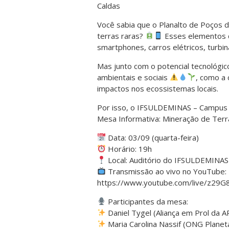
Caldas
Você sabia que o Planalto de Poços d
terras raras?
Esses elementos q
smartphones, carros elétricos, turbin
Mas junto com o potencial tecnológ
ambientais e sociais
, como a 
impactos nos ecossistemas locais.
Por isso, o IFSULDEMINAS – Campus P
Mesa Informativa: Mineração de Terr
Data: 03/09 (quarta-feira)
Horário: 19h
Local: Auditório do IFSULDEMINAS
Transmissão ao vivo no YouTube
https://www.youtube.com/live/z29G8
Participantes da mesa:
Daniel Tygel (Aliança em Prol da 
Maria Carolina Nassif (ONG Planeta