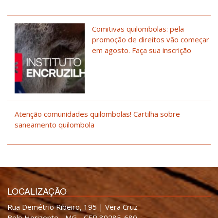
Comitivas quilombolas: pela
promoção de direitos vão começar
em agosto. Faça sua inscrição
Atenção comunidades quilombolas! Cartilha sobre
saneamento quilombola
LOCALIZAÇÃO
Rua Demétrio Ribeiro, 195 | Vera Cruz
Belo Horizonte - MG - CEP 30285-680