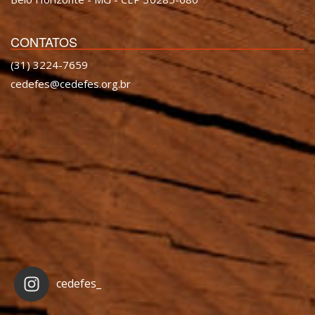
CONTATOS
(31) 3224-7659
cedefes@cedefes.org.br
cedefes_