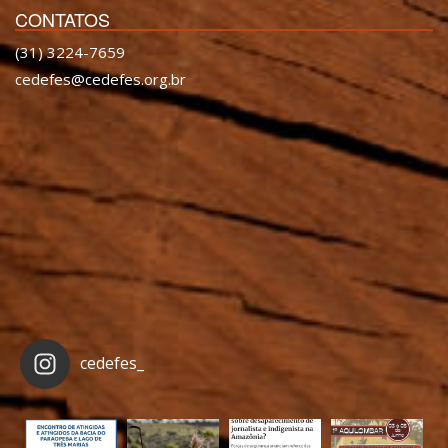
CONTATOS
(31) 3224-7659
cedefes@cedefes.org.br
cedefes_