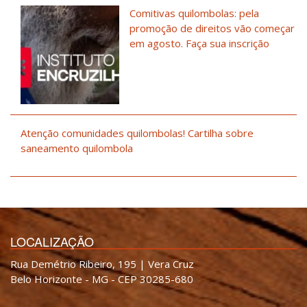
Comitivas quilombolas: pela
promoção de direitos vão começar
em agosto. Faça sua inscrição
Atenção comunidades quilombolas! Cartilha sobre
saneamento quilombola
LOCALIZAÇÃO
Rua Demétrio Ribeiro, 195 | Vera Cruz
Belo Horizonte - MG - CEP 30285-680