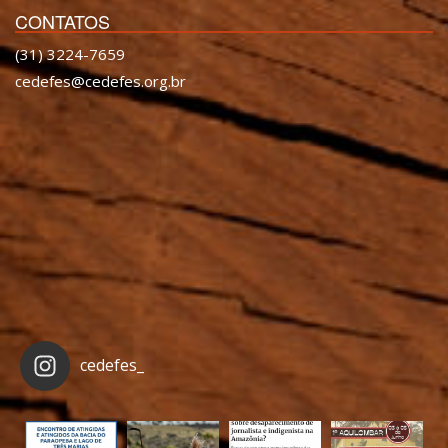
CONTATOS
(31) 3224-7659
cedefes@cedefes.org.br
cedefes_