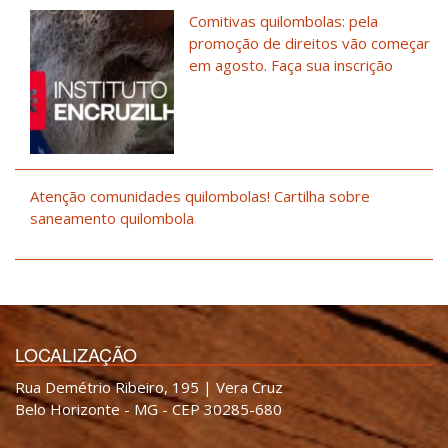
Comitivas quilombolas: pela
promoção de direitos vão começar
em agosto. Faça sua inscrição
Atenção comunidades quilombolas! Cartilha sobre
saneamento quilombola
LOCALIZAÇÃO
Rua Demétrio Ribeiro, 195 | Vera Cruz
Belo Horizonte - MG - CEP 30285-680