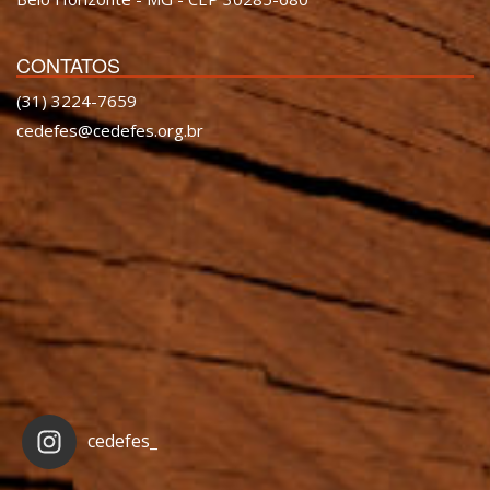
CONTATOS
(31) 3224-7659
cedefes@cedefes.org.br
cedefes_