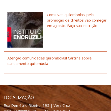
Comitivas quilombolas: pela
promoção de direitos vão começar
em agosto. Faça sua inscrição
Atenção comunidades quilombolas! Cartilha sobre
saneamento quilombola
LOCALIZAÇÃO
Rua Demétrio Ribeiro, 195 | Vera Cruz
Belo Horizonte - MG - CEP 30285-680