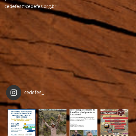
cedefes@cedefes.org.br
cedefes_