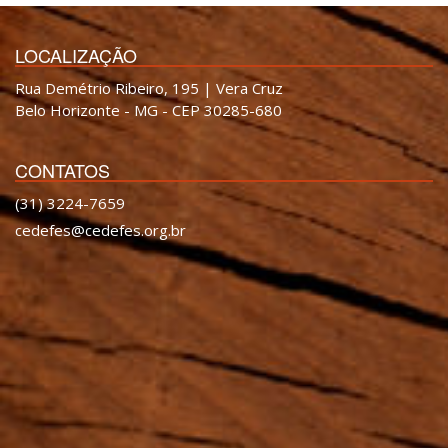
LOCALIZAÇÃO
Rua Demétrio Ribeiro, 195 | Vera Cruz
Belo Horizonte - MG - CEP 30285-680
CONTATOS
(31) 3224-7659
cedefes@cedefes.org.br