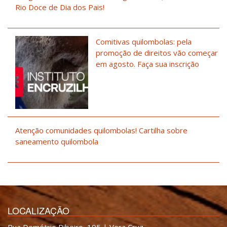
Rio Doce de Dia dos Pais!
Comitivas quilombolas: pela
promoção de direitos vão começar
em agosto. Faça sua inscrição
Atenção comunidades quilombolas! Cartilha sobre
saneamento quilombola
LOCALIZAÇÃO
Rua Demétrio Ribeiro, 195 | Vera Cruz