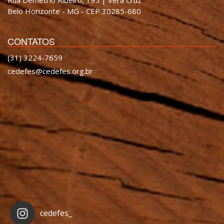
Belo Horizonte - MG - CEP 30285-680
CONTATOS
(31) 3224-7659
cedefes@cedefes.org.br
cedefes_