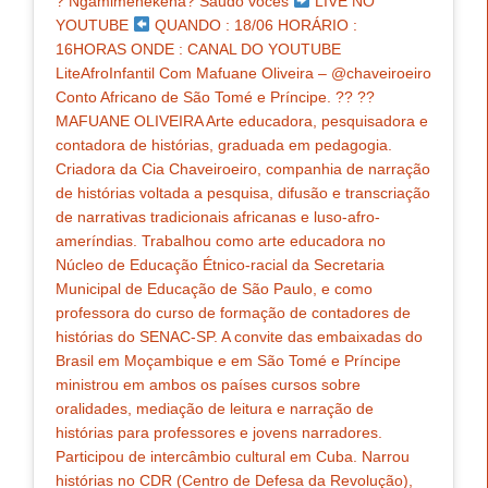
? Ngamimenekena? Saudo vocês
LIVE NO
YOUTUBE
QUANDO : 18/06 HORÁRIO :
16HORAS ONDE : CANAL DO YOUTUBE
LiteAfroInfantil Com Mafuane Oliveira – @chaveiroeiro
Conto Africano de São Tomé e Príncipe. ?? ??
MAFUANE OLIVEIRA Arte educadora, pesquisadora e
contadora de histórias, graduada em pedagogia.
Criadora da Cia Chaveiroeiro, companhia de narração
de histórias voltada a pesquisa, difusão e transcriação
de narrativas tradicionais africanas e luso-afro-
ameríndias. Trabalhou como arte educadora no
Núcleo de Educação Étnico-racial da Secretaria
Municipal de Educação de São Paulo, e como
professora do curso de formação de contadores de
histórias do SENAC-SP. A convite das embaixadas do
Brasil em Moçambique e em São Tomé e Príncipe
ministrou em ambos os países cursos sobre
oralidades, mediação de leitura e narração de
histórias para professores e jovens narradores.
Participou de intercâmbio cultural em Cuba. Narrou
histórias no CDR (Centro de Defesa da Revolução),