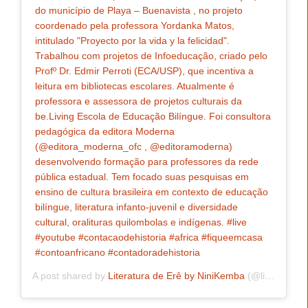
do município de Playa – Buenavista , no projeto
coordenado pela professora Yordanka Matos,
intitulado "Proyecto por la vida y la felicidad".
Trabalhou com projetos de Infoeducação, criado pelo
Profº Dr. Edmir Perroti (ECA/USP), que incentiva a
leitura em bibliotecas escolares. Atualmente é
professora e assessora de projetos culturais da
be.Living Escola de Educação Bilíngue. Foi consultora
pedagógica da editora Moderna
(@editora_moderna_ofc , @editoramoderna)
desenvolvendo formação para professores da rede
pública estadual. Tem focado suas pesquisas em
ensino de cultura brasileira em contexto de educação
bilíngue, literatura infanto-juvenil e diversidade
cultural, oralituras quilombolas e indígenas. #live
#youtube #contacaodehistoria #africa #fiqueemcasa
#contoanfricano #contadoradehistoria
A post shared by
Literatura de Erê by NiniKemba
(@liteafroinfantil) on