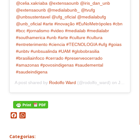
@celia.xakriaba @extensaounb @iris_dan_unb
@extensaounb @medialabunb_ @tvufg
@unbsustentavel @ufg_oficial @medialabufg
@unb_oficial #arte #inovação #EuNoMetrópoles #cbn
#bcc #jornalismo #video #medialab #medialabr
#southamerica #unb #arte #culture #cultura
#entreterimento #ciencia #TECNOLOGIA #ufg #goias
#unbtv #unbsualinda #UAM #globobrasilia
#brasiliainfoco #cerrado #preserveocerrado
#amazonas #povosindigenas #saudemental
#saudeindigena
A post shared by
Rodolfo Ward
(@rodolfo_ward) on
Jun 9, 2020 at 1:14pm PDT
Facebook
WhatsApp
Categorias: