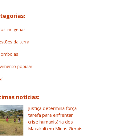
tegorias:
os indígenas
stões da terra
lombolas
imento popular
al
timas notícias:
Justiça determina força-
tarefa para enfrentar
crise humanitária dos
Maxakali em Minas Gerais