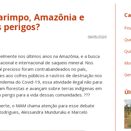
arimpo, Amazônia e
Ca
s perigos?
Pov
06/05/2020
Que
Qui
lmente nos últimos anos na Amazônia, e a busca
cional e internacional de saqueio mineral. Nos
Mov
al precioso foram contrabandeados no país,
Ger
s aos cofres públicos e rastros de destruição nos
emia do Covid-19, essa atividade ilegal não para:
m florestas e avançam sobre terras indígenas em
Úl
 perigo para a vida dessas comunidades. ???
inerte, o MAM chama atenção para esse debate
 Rodrigues, Alessandra Munduruku e Marcelo