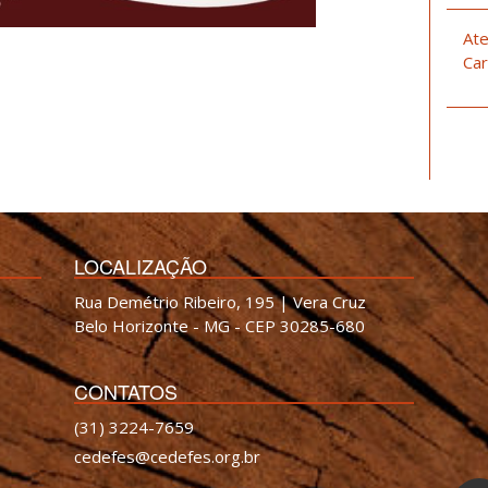
Ate
Car
LOCALIZAÇÃO
Rua Demétrio Ribeiro, 195 | Vera Cruz
Belo Horizonte - MG - CEP 30285-680
CONTATOS
(31) 3224-7659
cedefes@cedefes.org.br