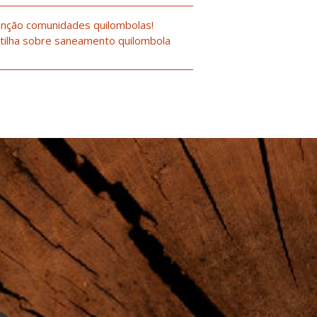
nção comunidades quilombolas!
tilha sobre saneamento quilombola