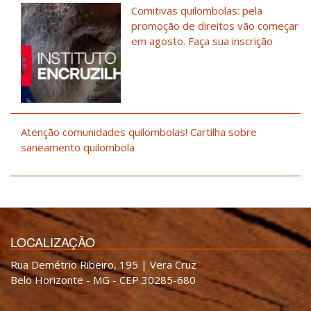
Comitivas quilombolas: pela
promoção de direitos vão começar
em agosto. Faça sua inscrição
Atenção comunidades quilombolas! Cartilha sobre
saneamento quilombola
LOCALIZAÇÃO
Rua Demétrio Ribeiro, 195 | Vera Cruz
Belo Horizonte - MG - CEP 30285-680