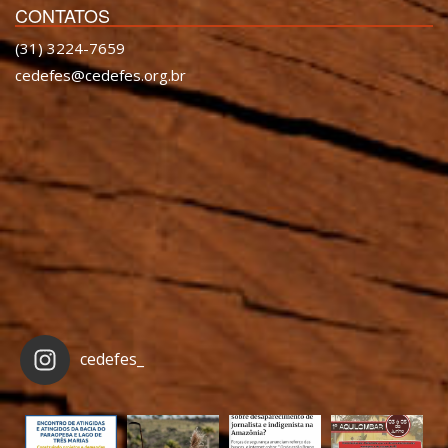
CONTATOS
(31) 3224-7659
cedefes@cedefes.org.br
cedefes_