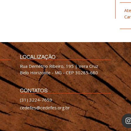
Ate
Car
LOCALIZAÇÃO
Rua Demétrio Ribeiro, 195 | Vera Cruz
Belo Horizonte - MG - CEP 30285-680
CONTATOS
(31) 3224-7659
cedefes@cedefes.org.br