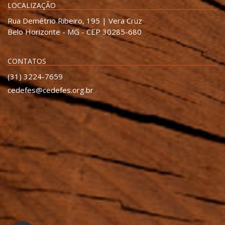
LOCALIZAÇÃO
Rua Demétrio Ribeiro, 195 | Vera Cruz
Belo Horizonte - MG - CEP 30285-680
CONTATOS
(31) 3224-7659
cedefes@cedefes.org.br