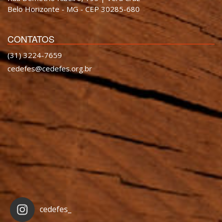
Belo Horizonte - MG - CEP 30285-680
CONTATOS
(31) 3224-7659
cedefes@cedefes.org.br
cedefes_