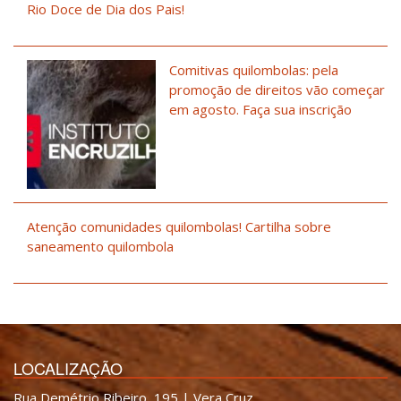
Rio Doce de Dia dos Pais!
Comitivas quilombolas: pela
promoção de direitos vão começar
em agosto. Faça sua inscrição
Atenção comunidades quilombolas! Cartilha sobre
saneamento quilombola
LOCALIZAÇÃO
Rua Demétrio Ribeiro, 195 | Vera Cruz