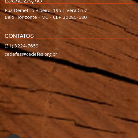
LOCALIZAÇÃO
Rua Demétrio Ribeiro, 195 | Vera Cruz
Belo Horizonte - MG - CEP 30285-680
CONTATOS
(31) 3224-7659
cedefes@cedefes.org.br