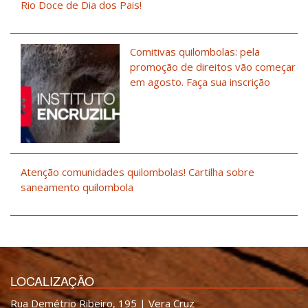
Rio Doce de Dia dos Pais!
Comitivas quilombolas: pela
promoção de direitos vão começar
em agosto. Faça sua inscrição
Atenção comunidades quilombolas! Cartilha sobre
saneamento quilombola
LOCALIZAÇÃO
Rua Demétrio Ribeiro, 195 | Vera Cruz