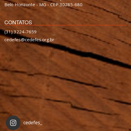
Belo Horizonte - MG - CEP 30285-680
CONTATOS
(31) 3224-7659
cedefes@cedefes.org.br
cedefes_