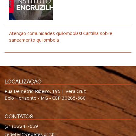
Atenção comunidades quilombolas! Cartilha sobre
saneamento quilombola
LOCALIZAÇÃO
Rua Demétrio Ribeiro, 195 | Vera Cruz
Belo Horizonte - MG - CEP 30285-680
CONTATOS
(31) 3224-7659
cedefes@cedefes.org.br