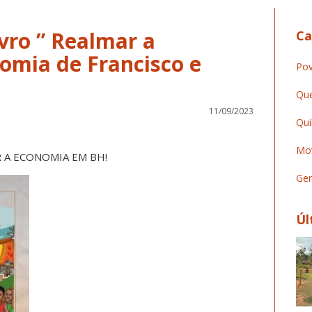
vro ” Realmar a
Ca
omia de Francisco e
Pov
Que
11/09/2023
Qui
Mov
 A ECONOMIA EM BH!
Ger
Úl