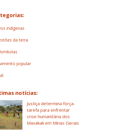
tegorias:
os indígenas
stões da terra
lombolas
imento popular
al
timas notícias:
Justiça determina força-
tarefa para enfrentar
crise humanitária dos
Maxakali em Minas Gerais