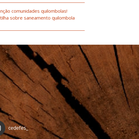
nção comunidades quilombolas!
tilha sobre saneamento quilombola
cedefes_