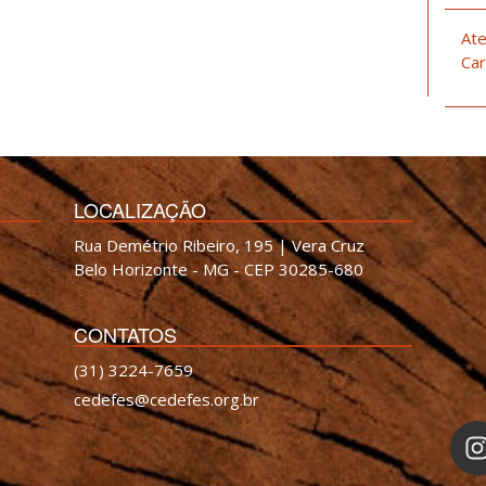
Ate
Car
LOCALIZAÇÃO
Rua Demétrio Ribeiro, 195 | Vera Cruz
Belo Horizonte - MG - CEP 30285-680
CONTATOS
(31) 3224-7659
cedefes@cedefes.org.br