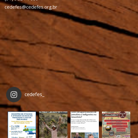
cedefes@cedefes.org.br
cedefes_