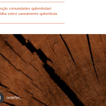
nção comunidades quilombolas!
tilha sobre saneamento quilombola
cedefes_