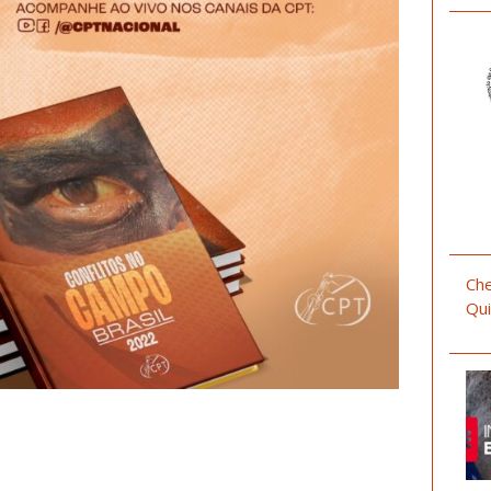
Che
Qui