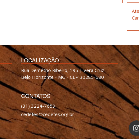
Ate
Car
LOCALIZAÇÃO
Rua Demétrio Ribeiro, 195 | Vera Cruz
Belo Horizonte - MG - CEP 30285-680
CONTATOS
(31) 3224-7659
cedefes@cedefes.org.br