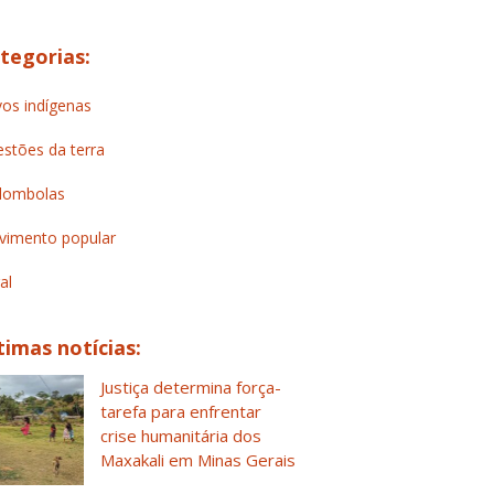
tegorias:
os indígenas
stões da terra
lombolas
imento popular
al
timas notícias:
Justiça determina força-
tarefa para enfrentar
crise humanitária dos
Maxakali em Minas Gerais