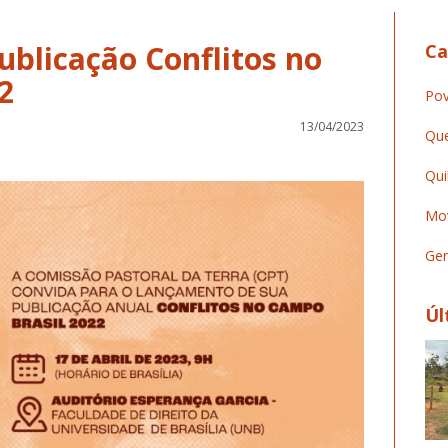
blicação Conflitos no
Ca
2
Pov
13/04/2023
Que
Qui
Mov
Ger
Úl