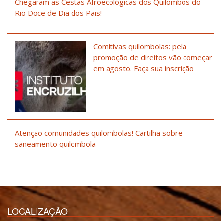
Chegaram as Cestas Afroecológicas dos Quilombos do
Rio Doce de Dia dos Pais!
Comitivas quilombolas: pela
promoção de direitos vão começar
em agosto. Faça sua inscrição
Atenção comunidades quilombolas! Cartilha sobre
saneamento quilombola
LOCALIZAÇÃO