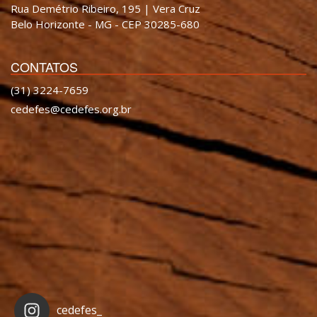
Rua Demétrio Ribeiro, 195 | Vera Cruz
Belo Horizonte - MG - CEP 30285-680
CONTATOS
(31) 3224-7659
cedefes@cedefes.org.br
cedefes_