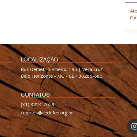
Ate
Car
LOCALIZAÇÃO
Rua Demétrio Ribeiro, 195 | Vera Cruz
Belo Horizonte - MG - CEP 30285-680
CONTATOS
(31) 3224-7659
cedefes@cedefes.org.br