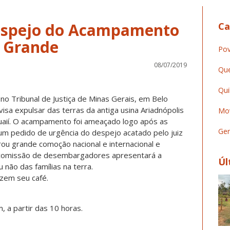
espejo do Acampamento
Ca
 Grande
Pov
08/07/2019
Que
Qui
 no Tribunal de Justiça de Minas Gerais, em Belo
isa expulsar das terras da antiga usina Ariadnópolis
Mov
Guaií. O acampamento foi ameaçado logo após as
Ger
um pedido de urgência do despejo acatado pelo juiz
rou grande comoção nacional e internacional e
comissão de desembargadores apresentará a
Úl
 não das famílias na terra.
uzem seu café.
, a partir das 10 horas.