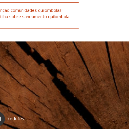
nção comunidades quilombolas!
tilha sobre saneamento quilombola
cedefes_