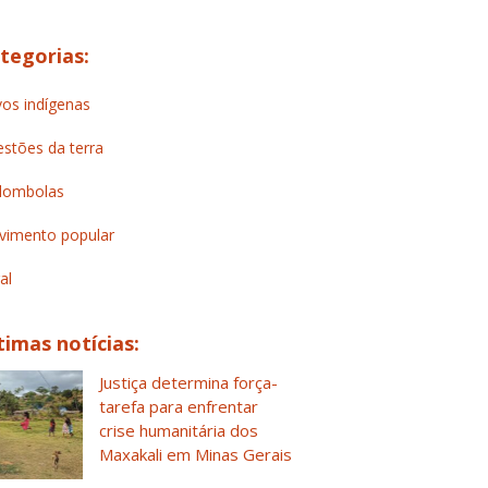
tegorias:
os indígenas
stões da terra
lombolas
imento popular
al
timas notícias:
Justiça determina força-
tarefa para enfrentar
crise humanitária dos
Maxakali em Minas Gerais