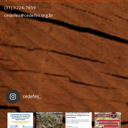
(31) 3224-7659
cedefes@cedefes.org.br
cedefes_