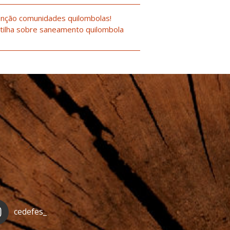
nção comunidades quilombolas!
tilha sobre saneamento quilombola
cedefes_