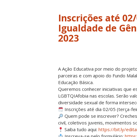
Inscrições até 02/
Igualdade de Gên
2023
A Ação Educativa por meio do projet
parceiras e com apoio do Fundo Malal
Educação Básica.
Queremos conhecer iniciativas que e
LGBTQIAfobia nas escolas. Serão val
diversidade sexual de forma intersecc
Inscrições até dia 02/05 (terça-fei
Quem pode se inscrever? Creches,
civil, coletivos juvenis, movimentos s
Saiba tudo aqui:
https://bit.ly/ed
Inscreva-se pelo formulário:
https