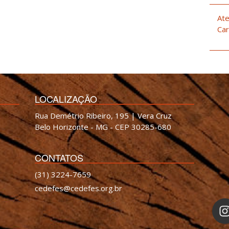
Ate
Car
LOCALIZAÇÃO
Rua Demétrio Ribeiro, 195 | Vera Cruz
Belo Horizonte - MG - CEP 30285-680
CONTATOS
(31) 3224-7659
cedefes@cedefes.org.br