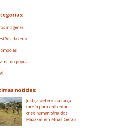
tegorias:
os indígenas
stões da terra
lombolas
imento popular
al
timas notícias:
Justiça determina força-
tarefa para enfrentar
crise humanitária dos
Maxakali em Minas Gerais