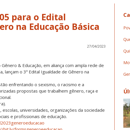
05 para o Edital
Ca
ero na Educação Básica
Pov
Que
27/04/2023
Qui
Mov
o Gênero & Educação, em aliança com ampla rede de
a, lançam o 3º Edital Igualdade de Gênero na
Ger
stão enfrentando o sexismo, o racismo e a
orizadas propostas que trabalhem gênero, raça e
Úl
ional.
ra).
 escolas, universidades, organizações da sociedade
ociais e profissionais de educação.
ital2023generoeducacao
://bit.ly/formsgeneroeeducacao