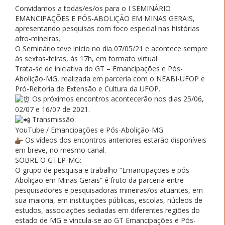
Convidamos a todas/es/os para o I SEMINÁRIO
EMANCIPAÇÕES E PÓS-ABOLIÇÃO EM MINAS GERAIS,
apresentando pesquisas com foco especial nas histórias
afro-mineiras.
O Seminário teve início no dia 07/05/21 e acontece sempre
às sextas-feiras, às 17h, em formato virtual.
Trata-se de iniciativa do GT – Emancipações e Pós-
Abolição-MG, realizada em parceria com o NEABI-UFOP e
Pró-Reitoria de Extensão e Cultura da UFOP.
Os próximos encontros acontecerão nos dias 25/06,
02/07 e 16/07 de 2021.
Transmissão:
YouTube / Emancipações e Pós-Abolição-MG
Os vídeos dos encontros anteriores estarão disponíveis
em breve, no mesmo canal.
SOBRE O GTEP-MG:
O grupo de pesquisa e trabalho “Emancipações e pós-
Abolição em Minas Gerais” é fruto da parceria entre
pesquisadores e pesquisadoras mineiras/os atuantes, em
sua maioria, em instituições públicas, escolas, núcleos de
estudos, associações sediadas em diferentes regiões do
estado de MG e vincula-se ao GT Emancipações e Pós-