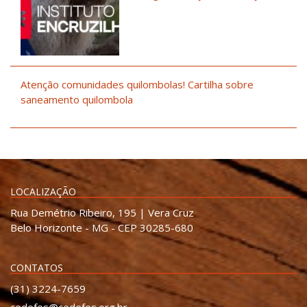
Atenção comunidades quilombolas! Cartilha sobre
saneamento quilombola
LOCALIZAÇÃO
Rua Demétrio Ribeiro, 195 | Vera Cruz
Belo Horizonte - MG - CEP 30285-680
CONTATOS
(31) 3224-7659
cedefes@cedefes.org.br