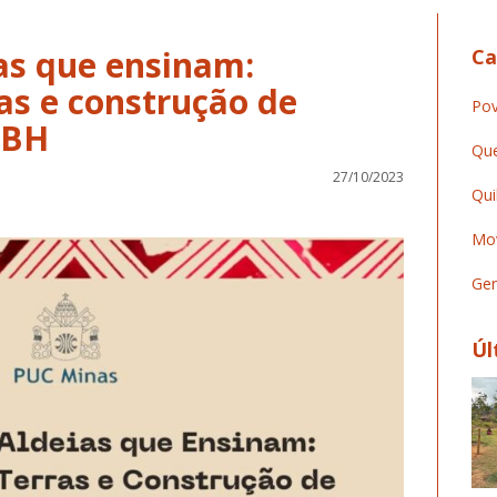
ias que ensinam:
Ca
as e construção de
Pov
MBH
Que
27/10/2023
Qui
Mov
Ger
Úl