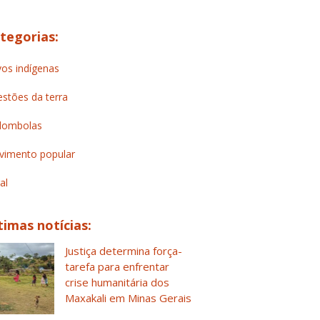
tegorias:
os indígenas
stões da terra
lombolas
imento popular
al
timas notícias:
Justiça determina força-
tarefa para enfrentar
crise humanitária dos
Maxakali em Minas Gerais