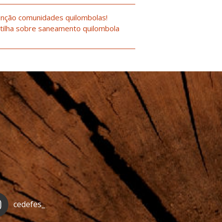
nção comunidades quilombolas!
tilha sobre saneamento quilombola
cedefes_