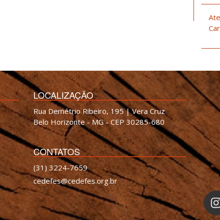
Ate
Car
LOCALIZAÇÃO
Rua Demétrio Ribeiro, 195 | Vera Cruz
Belo Horizonte - MG - CEP 30285-680
CONTATOS
(31) 3224-7659
cedefes@cedefes.org.br