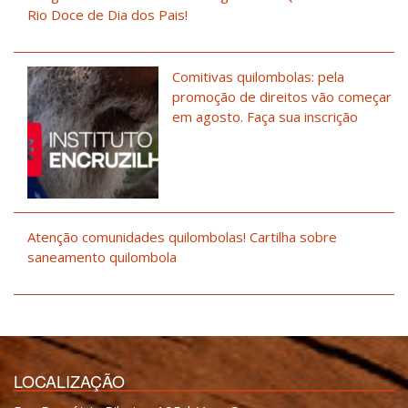
Rio Doce de Dia dos Pais!
Comitivas quilombolas: pela
promoção de direitos vão começar
em agosto. Faça sua inscrição
Atenção comunidades quilombolas! Cartilha sobre
saneamento quilombola
LOCALIZAÇÃO