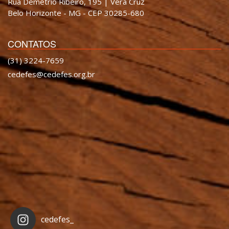
Rua Demétrio Ribeiro, 195 | Vera Cruz
Belo Horizonte - MG - CEP 30285-680
CONTATOS
(31) 3224-7659
cedefes@cedefes.org.br
cedefes_