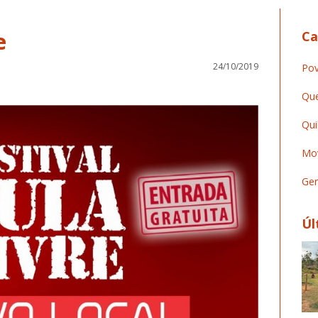
e
Ca
24/10/2019
Pov
Que
Qui
Mov
Ger
Úl