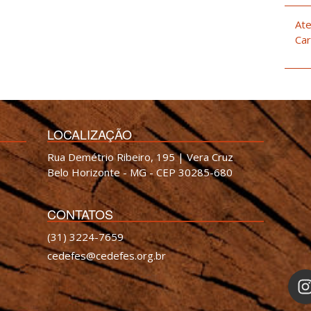
Ate
Car
LOCALIZAÇÃO
Rua Demétrio Ribeiro, 195 | Vera Cruz
Belo Horizonte - MG - CEP 30285-680
CONTATOS
(31) 3224-7659
cedefes@cedefes.org.br