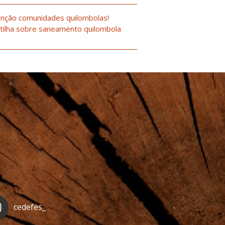
nção comunidades quilombolas!
tilha sobre saneamento quilombola
cedefes_