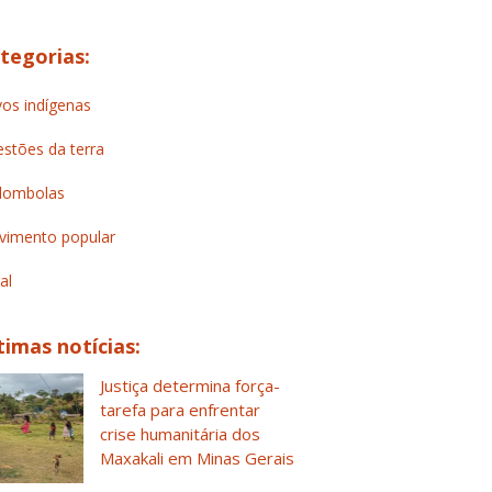
tegorias:
os indígenas
stões da terra
lombolas
imento popular
al
timas notícias:
Justiça determina força-
tarefa para enfrentar
crise humanitária dos
Maxakali em Minas Gerais