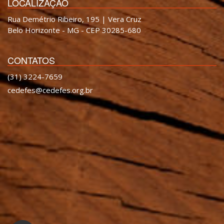
LOCALIZAÇÃO
Rua Demétrio Ribeiro, 195 | Vera Cruz
Belo Horizonte - MG - CEP 30285-680
CONTATOS
(31) 3224-7659
cedefes@cedefes.org.br