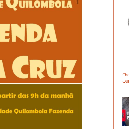
Che
Qui