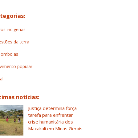
tegorias:
os indígenas
stões da terra
lombolas
imento popular
al
timas notícias:
Justiça determina força-
tarefa para enfrentar
crise humanitária dos
Maxakali em Minas Gerais