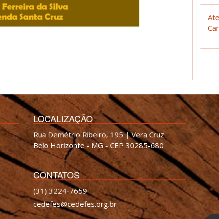
Ate
Car
LOCALIZAÇÃO
Rua Demétrio Ribeiro, 195 | Vera Cruz
Belo Horizonte - MG - CEP 30285-680
CONTATOS
(31) 3224-7659
cedefes@cedefes.org.br