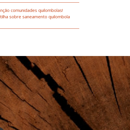
nção comunidades quilombolas!
tilha sobre saneamento quilombola