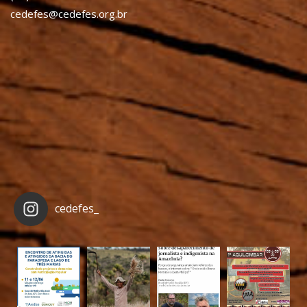
cedefes@cedefes.org.br
cedefes_