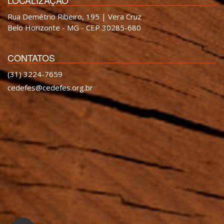
Rua Demétrio Ribeiro, 195 | Vera Cruz
Belo Horizonte - MG - CEP 30285-680
CONTATOS
(31) 3224-7659
cedefes@cedefes.org.br