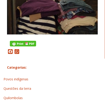
Facebook
WhatsApp
Categorias:
Povos indígenas
Questões da terra
Quilombolas