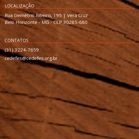
LOCALIZAÇÃO
Rua Demétrio Ribeiro, 195 | Vera Cruz
Belo Horizonte - MG - CEP 30285-680
CONTATOS
(31) 3224-7659
cedefes@cedefes.org.br