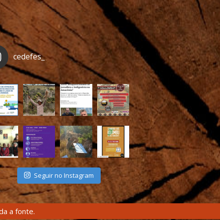
cedefes_
Seguir no Instagram
a a fonte.