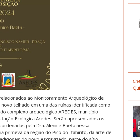
Che
Qui
 relacionados ao Monitoramento Arqueológico de
m novo telhado em uma das ruínas identificada como
 do complexo arqueológico AREDES, município
 Estação Ecológica Aredes. Serão apresentados os
oordenadas pela Dra. Alenice Baeta nessa
a primeva da região do Pico do Itabirito, da arte de
radicionais do povo escravizado, parte do sítio