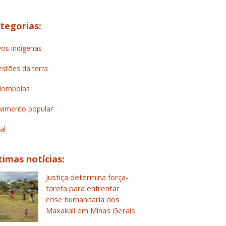
tegorias:
os indígenas
stões da terra
lombolas
imento popular
al
timas notícias:
Justiça determina força-
tarefa para enfrentar
crise humanitária dos
Maxakali em Minas Gerais