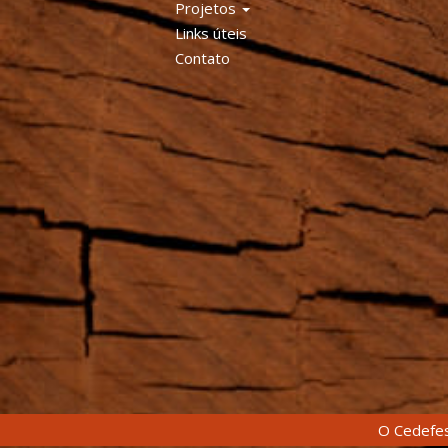
Projetos
Links úteis
Contato
O Cedefes