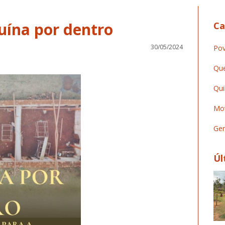
uína por dentro
Ca
30/05/2024
Pov
Que
Qui
Mov
Ger
Úl