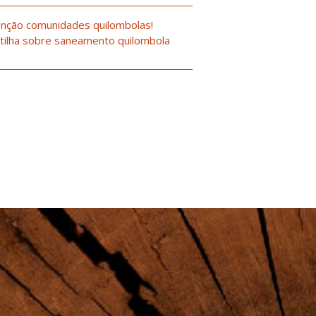
nção comunidades quilombolas!
tilha sobre saneamento quilombola