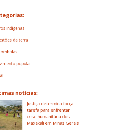
tegorias:
os indígenas
stões da terra
lombolas
imento popular
al
timas notícias:
Justiça determina força-
tarefa para enfrentar
crise humanitária dos
Maxakali em Minas Gerais