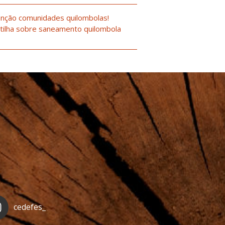
nção comunidades quilombolas!
tilha sobre saneamento quilombola
cedefes_