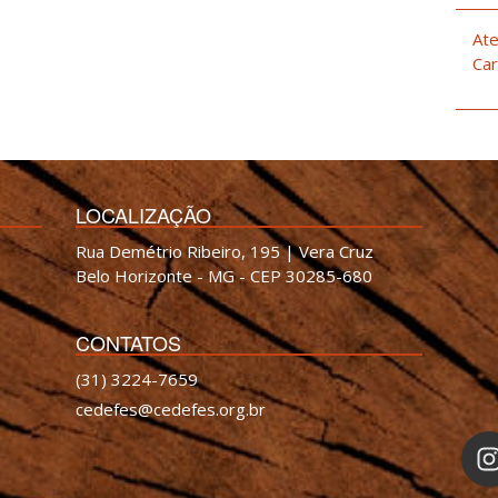
Ate
Car
LOCALIZAÇÃO
Rua Demétrio Ribeiro, 195 | Vera Cruz
Belo Horizonte - MG - CEP 30285-680
CONTATOS
(31) 3224-7659
cedefes@cedefes.org.br