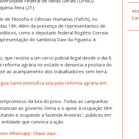
iversidade Federal de Minas Gerais (UFMG)
quinta-feira (21).
Ate
Car
e de Filosofia e Ciências Humanas (Fafich), no
 das 18h. Além da presença de representantes de
olíticos, como o deputado federal Rogério Correia
presentação do sambista Davi da Figueira. A
que resiste a um cerco policial ilegal desde o dia 8
da reforma agrária no estado e denuncia a postura do
te ao acampamento dos trabalhadores sem terra.
goa Santa intensifica luta pela reforma agrária em
 compromisso da luta do povo. Todas as campanhas
denúncias ao governo Zema e o apoio à ocupação têm
lutando e ocupando a fazenda Aroeiras”, publicou em
 entidade que convoca a ação.
seu Whatsapp. Clique aqui ::