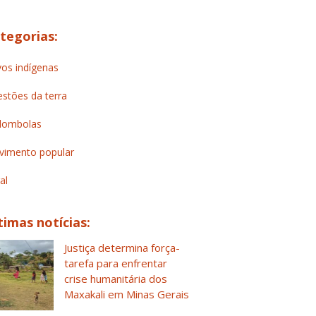
tegorias:
os indígenas
stões da terra
lombolas
imento popular
al
timas notícias:
Justiça determina força-
tarefa para enfrentar
crise humanitária dos
Maxakali em Minas Gerais