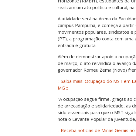
Horizonte (RMBH), estudantes da Un
realizam um ato político e cultural, na 
A atividade será na Arena da Faculdad
campus Pampulha, e começa a partir
movimentos populares, sindicatos e p
(PT), a programação conta com uma a
entrada é gratuita.
Além de demonstrar apoio à ocupação, 
de março, o ato reivindica o avanço 
governador Romeu Zema (Novo) fren
:: Saiba mais: Ocupação do MST em La
MG ::
“A ocupação segue firme, graças ao
de arrecadação e solidariedade, as 
sido essenciais para que o MST siga 
nota o Levante Popular da Juventude,
:: Receba notícias de Minas Gerais no 