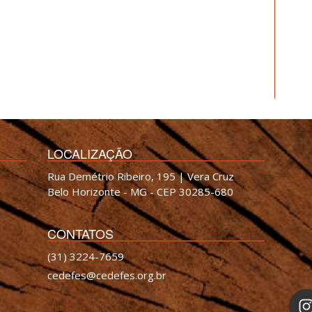
LOCALIZAÇÃO
Rua Demétrio Ribeiro, 195 | Vera Cruz
Belo Horizonte - MG - CEP 30285-680
CONTATOS
(31) 3224-7659
cedefes@cedefes.org.br