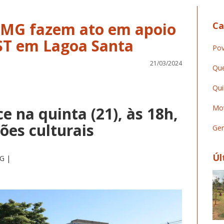
FMG fazem ato em apoio
Ca
ST em Lagoa Santa
Pov
21/03/2024
Que
Qui
Mov
e na quinta (21), às 18h,
ões culturais
Ger
Úl
MG |