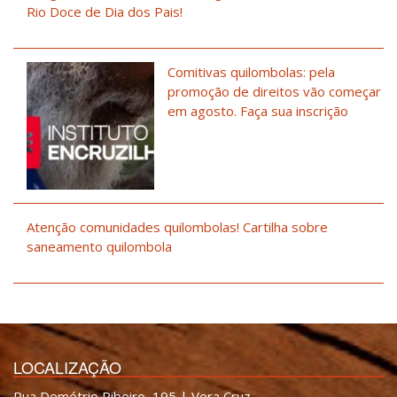
Rio Doce de Dia dos Pais!
Comitivas quilombolas: pela
promoção de direitos vão começar
em agosto. Faça sua inscrição
Atenção comunidades quilombolas! Cartilha sobre
saneamento quilombola
LOCALIZAÇÃO
Rua Demétrio Ribeiro, 195 | Vera Cruz