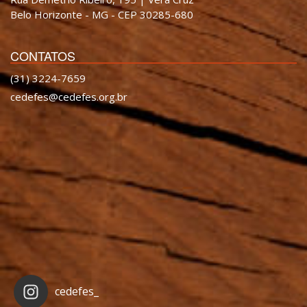
Belo Horizonte - MG - CEP 30285-680
CONTATOS
(31) 3224-7659
cedefes@cedefes.org.br
cedefes_