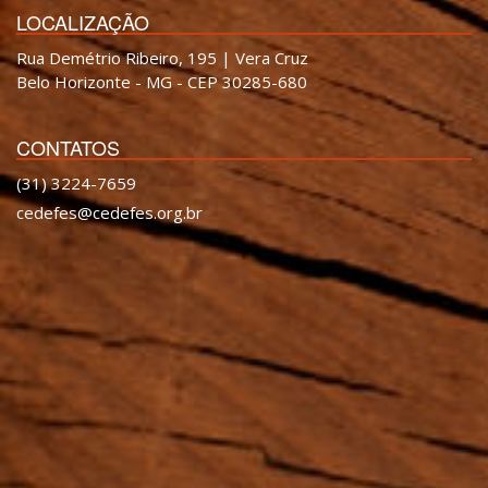
LOCALIZAÇÃO
Rua Demétrio Ribeiro, 195 | Vera Cruz
Belo Horizonte - MG - CEP 30285-680
CONTATOS
(31) 3224-7659
cedefes@cedefes.org.br