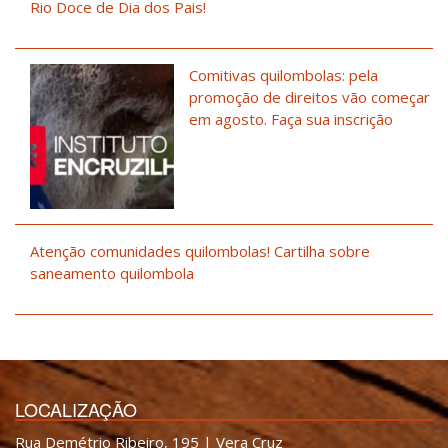
Rio Doce de Dia dos Pais!
Comitivas quilombolas: pela
promoção de direitos vão começar
em agosto. Faça sua inscrição
Atenção comunidades quilombolas! Cartilha sobre
saneamento quilombola
LOCALIZAÇÃO
Rua Demétrio Ribeiro, 195 | Vera Cruz