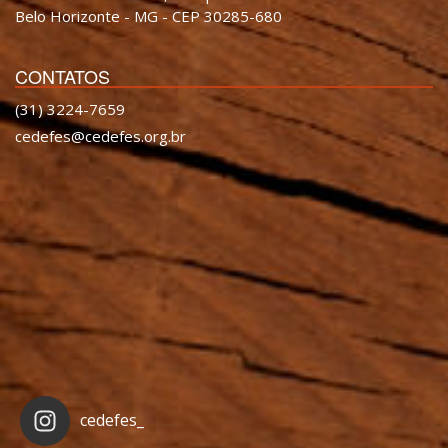
Belo Horizonte - MG - CEP 30285-680
CONTATOS
(31) 3224-7659
cedefes@cedefes.org.br
cedefes_