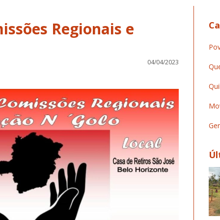
issões Regionais e
Ca
o
Pov
04/04/2023
Que
Qui
Mov
Ger
Úl