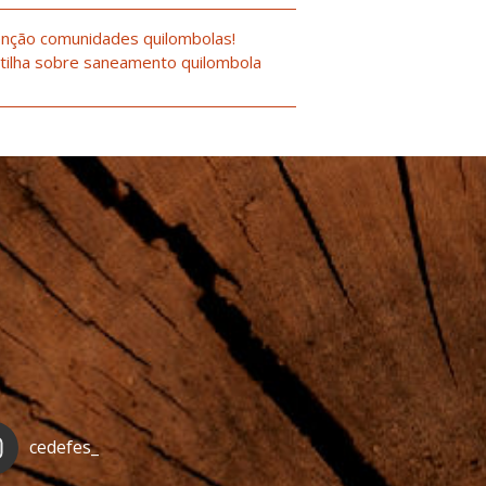
nção comunidades quilombolas!
tilha sobre saneamento quilombola
cedefes_