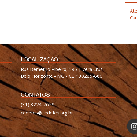
Ate
Car
LOCALIZAÇÃO
Rua Demétrio Ribeiro, 195 | Vera Cruz
Belo Horizonte - MG - CEP 30285-680
CONTATOS
(31) 3224-7659
cedefes@cedefes.org.br