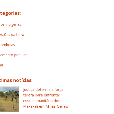
tegorias:
os indígenas
stões da terra
lombolas
imento popular
al
timas notícias:
Justiça determina força-
tarefa para enfrentar
crise humanitária dos
Maxakali em Minas Gerais