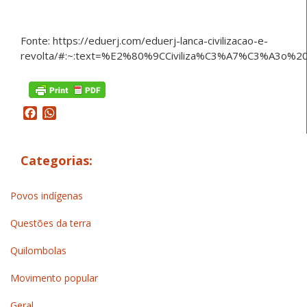
Fonte: https://eduerj.com/eduerj-lanca-civilizacao-e-
revolta/#:~:text=%E2%80%9CCiviliza%C3%A7%C3%A3o%
Facebook
WhatsApp
Categorias:
Povos indígenas
Questões da terra
Quilombolas
Movimento popular
Geral