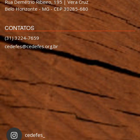
Rua Demétrio Ribeiro, 195 | Vera Cruz
Belo Horizonte - MG - CEP 30285-680
CONTATOS
(31) 3224-7659
cedefes@cedefes.org.br
cedefes_