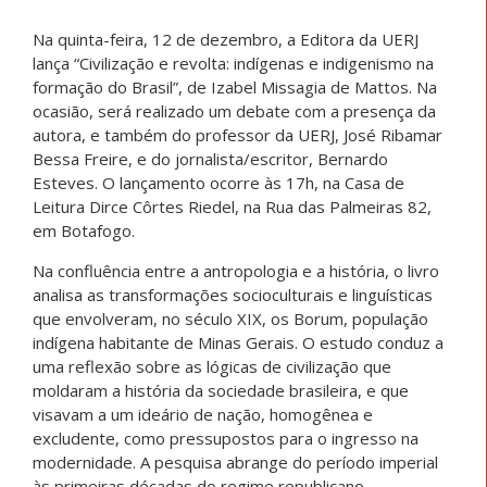
Na quinta-feira, 12 de dezembro, a Editora da UERJ
lança “Civilização e revolta: indígenas e indigenismo na
formação do Brasil”, de Izabel Missagia de Mattos. Na
ocasião, será realizado um debate com a presença da
autora, e também do professor da UERJ, José Ribamar
Bessa Freire, e do jornalista/escritor, Bernardo
Esteves. O lançamento ocorre às 17h, na Casa de
Leitura Dirce Côrtes Riedel, na Rua das Palmeiras 82,
em Botafogo.
Na confluência entre a antropologia e a história, o livro
analisa as transformações socioculturais e linguísticas
que envolveram, no século XIX, os Borum, população
indígena habitante de Minas Gerais. O estudo conduz a
uma reflexão sobre as lógicas de civilização que
moldaram a história da sociedade brasileira, e que
visavam a um ideário de nação, homogênea e
excludente, como pressupostos para o ingresso na
modernidade. A pesquisa abrange do período imperial
às primeiras décadas do regime republicano.