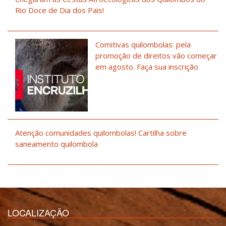
Rio Doce de Dia dos Pais!
Comitivas quilombolas: pela
promoção de direitos vão começar
em agosto. Faça sua inscrição
Atenção comunidades quilombolas! Cartilha sobre
saneamento quilombola
LOCALIZAÇÃO