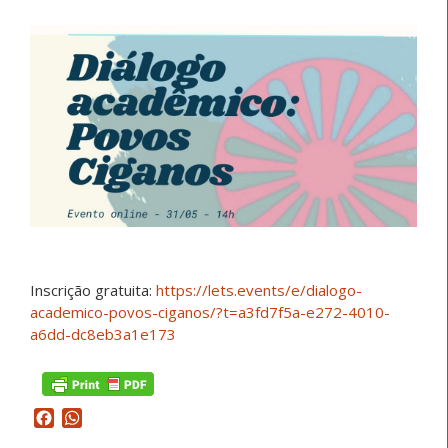
Inscrição gratuita:
https://lets.events/e/dialogo-
academico-povos-ciganos/?t=a3fd7f5a-e272-4010-
a6dd-dc8eb3a1e173
Facebook
WhatsApp