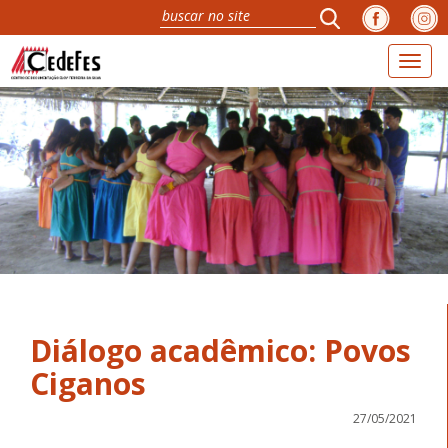
Toggl
naviga
Diálogo acadêmico: Povos
Ciganos
27/05/2021