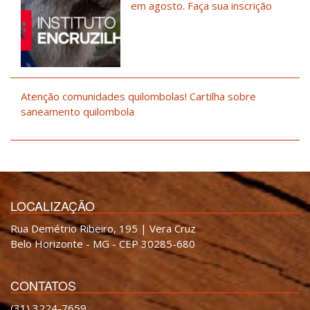
em agosto. Faça sua inscrição
Atenção comunidades quilombolas! Cartilha sobre
saneamento quilombola
LOCALIZAÇÃO
Rua Demétrio Ribeiro, 195 | Vera Cruz
Belo Horizonte - MG - CEP 30285-680
CONTATOS
(31) 3224-7659