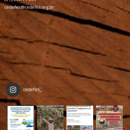
cedefes@cedefes.org.br
cedefes_