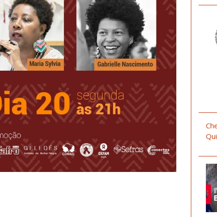
Che
Qui