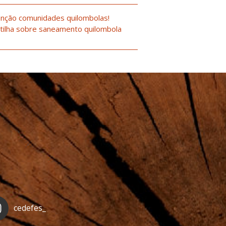
nção comunidades quilombolas!
tilha sobre saneamento quilombola
cedefes_