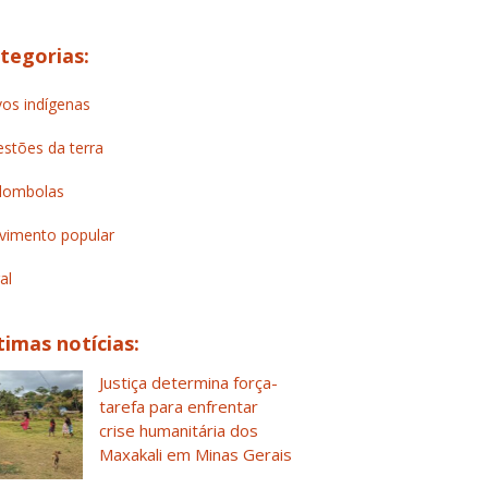
tegorias:
os indígenas
stões da terra
lombolas
imento popular
al
timas notícias:
Justiça determina força-
tarefa para enfrentar
crise humanitária dos
Maxakali em Minas Gerais