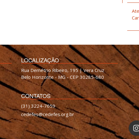
Ate
Car
LOCALIZAÇÃO
Rua Demétrio Ribeiro, 195 | Vera Cruz
Belo Horizonte - MG - CEP 30285-680
CONTATOS
(31) 3224-7659
cedefes@cedefes.org.br