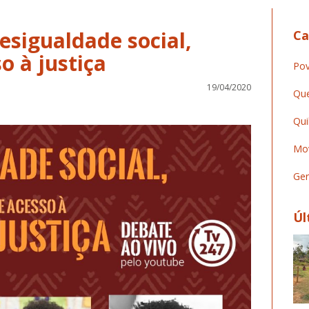
esigualdade social,
Ca
o à justiça
Pov
19/04/2020
Que
Qui
Mov
Ger
Úl