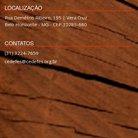
LOCALIZAÇÃO
Rua Demétrio Ribeiro, 195 | Vera Cruz
Belo Horizonte - MG - CEP 30285-680
CONTATOS
(31) 3224-7659
cedefes@cedefes.org.br