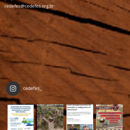
cedefes@cedefes.org.br
cedefes_